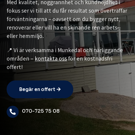
Med kvalitet, noggrannhet och kundnöjdhet i
fokus ser vi till att du får resultat som överträffar
förväntningarna – oavsett om du bygger nytt,
renoverar eller vill ha en skinande ren arbets-
eller hemmiljö.
📍 Vi är verksamma i Munkedal och närliggande
områden –
kontakta oss
för en kostnadsfri
offert!
Begär en offert
070-725 75 08
