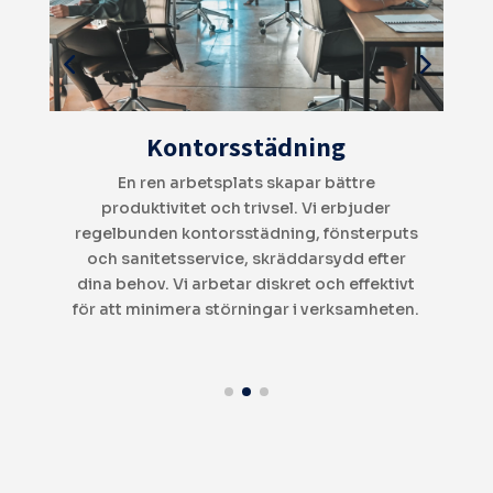
Flyttstädning
Flyttstäd kan vara stressigt – vi tar hand om
hela processen, från golv till tak. Vi följer
s
mäklarnas riktlinjer och garanterar att din
bostad lämnas perfekt städad och redo för
t
nästa boende. RUT-avdraget gör tjänsten
n.
50 % billigare!