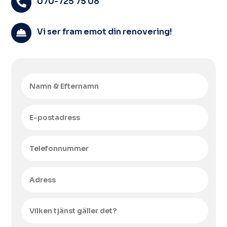
070-725 75 08

Vi ser fram emot din renovering!
