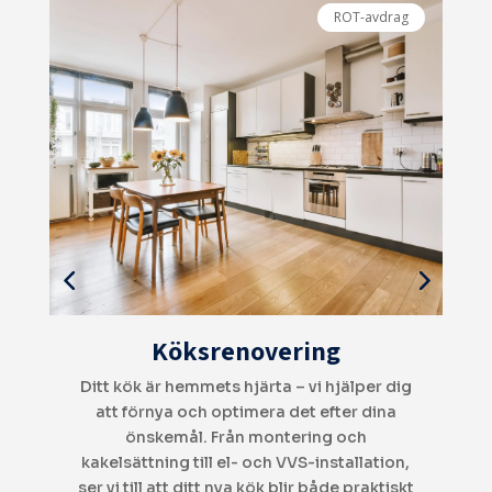
ROT-avdrag
Totalrenovering
g
Vill du förvandla ditt hem? Vi erbjuder
V
totalrenoveringar där vi hanterar allt från
planering och rivning till snickeri, el och
,
VVS. Vi ser till att varje detalj håller högsta
t
kvalitet, med hållbara material och modern