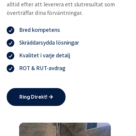
alltid efter att leverera ett slutresultat som
överträffar dina förväntningar.
Bred kompetens

Skräddarsydda lösningar

Kvalitet i varje detalj

ROT & RUT-avdrag

Ring Direkt!