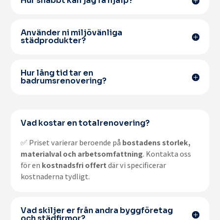
Hur snabbt kan jag få hjälp?
Använder ni miljövänliga
städprodukter?
Hur lång tid tar en
badrumsrenovering?
Vad kostar en totalrenovering?
✅ Priset varierar beroende på
bostadens storlek,
materialval och arbetsomfattning
. Kontakta oss
för en
kostnadsfri offert
där vi specificerar
kostnaderna tydligt.
Vad skiljer er från andra byggföretag
och städfirmor?