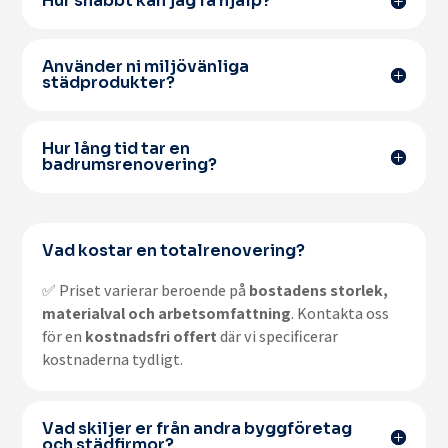
Hur snabbt kan jag få hjälp?
Använder ni miljövänliga
städprodukter?
Hur lång tid tar en
badrumsrenovering?
Vad kostar en totalrenovering?
✅ Priset varierar beroende på
bostadens storlek,
materialval och arbetsomfattning
. Kontakta oss
för en
kostnadsfri offert
där vi specificerar
kostnaderna tydligt.
Vad skiljer er från andra byggföretag
och städfirmor?