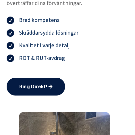
överträffar dina förväntningar.
Bred kompetens

Skräddarsydda lösningar

Kvalitet i varje detalj

ROT & RUT-avdrag

Ring Direkt!