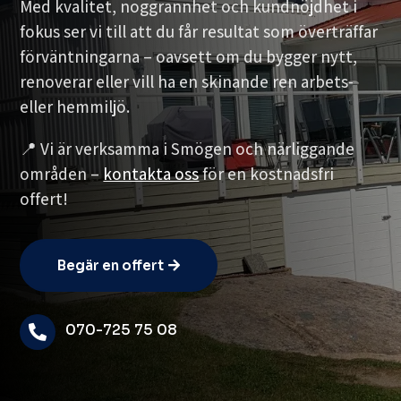
Med kvalitet, noggrannhet och kundnöjdhet i
fokus ser vi till att du får resultat som överträffar
förväntningarna – oavsett om du bygger nytt,
renoverar eller vill ha en skinande ren arbets-
eller hemmiljö.
📍 Vi är verksamma i Smögen och närliggande
områden –
kontakta oss
för en kostnadsfri
offert!
Begär en offert
070-725 75 08
