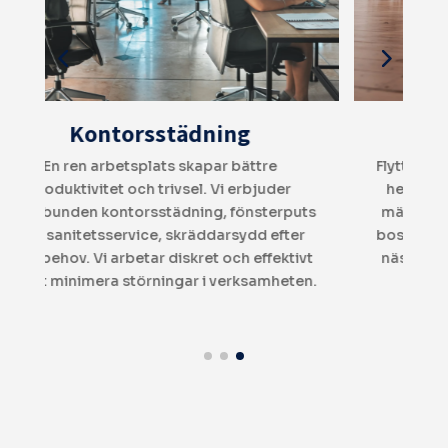
Flyttstädning
Flyttstäd kan vara stressigt – vi tar hand om
hela processen, från golv till tak. Vi följer
s
mäklarnas riktlinjer och garanterar att din
bostad lämnas perfekt städad och redo för
t
nästa boende. RUT-avdraget gör tjänsten
n.
50 % billigare!