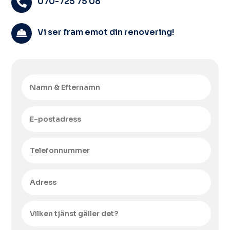
070-725 75 08

Vi ser fram emot din renovering!
