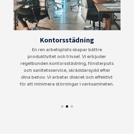
Flyttstädning
Flyttstäd kan vara stressigt – vi tar hand om
hela processen, från golv till tak. Vi följer
s
mäklarnas riktlinjer och garanterar att din
bostad lämnas perfekt städad och redo för
t
nästa boende. RUT-avdraget gör tjänsten
n.
50 % billigare!