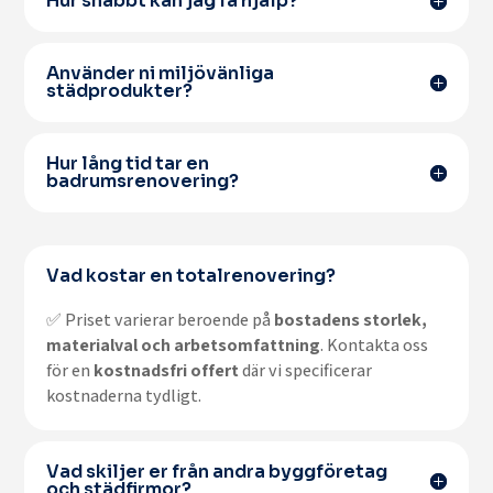
Hur snabbt kan jag få hjälp?
Använder ni miljövänliga
städprodukter?
Hur lång tid tar en
badrumsrenovering?
Vad kostar en totalrenovering?
✅ Priset varierar beroende på
bostadens storlek,
materialval och arbetsomfattning
. Kontakta oss
för en
kostnadsfri offert
där vi specificerar
kostnaderna tydligt.
Vad skiljer er från andra byggföretag
och städfirmor?