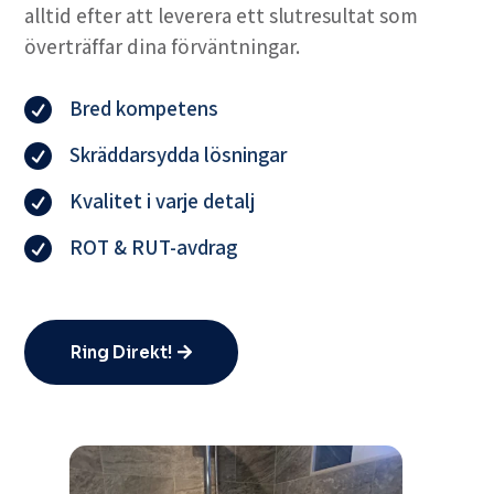
alltid efter att leverera ett slutresultat som
överträffar dina förväntningar.
Bred kompetens

Skräddarsydda lösningar

Kvalitet i varje detalj

ROT & RUT-avdrag

Ring Direkt!