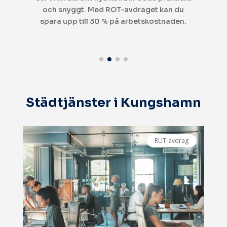
design. ROT-avdraget gör det mer prisvärt!
Städtjänster i Kungshamn
RUT-avdrag