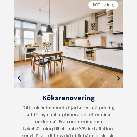
ROT-avdrag
Totalrenovering
g
Vill du förvandla ditt hem? Vi erbjuder
V
totalrenoveringar där vi hanterar allt från
planering och rivning till snickeri, el och
,
VVS. Vi ser till att varje detalj håller högsta
t
kvalitet, med hållbara material och modern