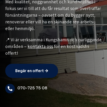
Med kvalitet, noggrannhet och kundnöjdhet i
fokus ser vi till att du får resultat som överträffar
förväntningarna – oavsett om du bygger nytt,
renoverar eller vill ha en skinande ren arbets-
eller hemmiljö.
📍 Vi är verksamma i Kungshamn och närliggande
områden –
kontakta oss
för en kostnadsfri
offert!
Begär en offert
070-725 75 08
